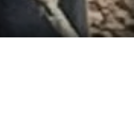
OUI
Révolu, est le temps où les entrées du
parc
d’activité Koenig
étaient contrôlées. Aujourd’hui,
c’est une nouvelle ère
commerciale
qui s’offre à
vous. Le quartier Koenig qui se situe à
proximité de
Caen
(environ 13 minutes) vous offre la superbe
opportunité de découvrir de nombreuses sociétés,
encore plus depuis la
nouvelle rocade
construite à
côté qui vous offre une très bonne accessibilité à vos
magasins préférés.