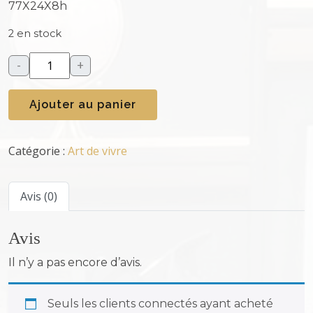
77X24X8h
2 en stock
-
+
q
u
Ajouter au panier
a
n
t
Catégorie :
Art de vivre
i
t
é
Avis (0)
d
e
Avis
P
l
Il n’y a pas encore d’avis.
a
t
Seuls les clients connectés ayant acheté
e