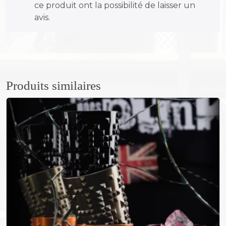
ce produit ont la possibilité de laisser un
a
avis.
u
g
o
l
d
a
Produits similaires
n
s
e
s
b
o
u
l
e
s
n