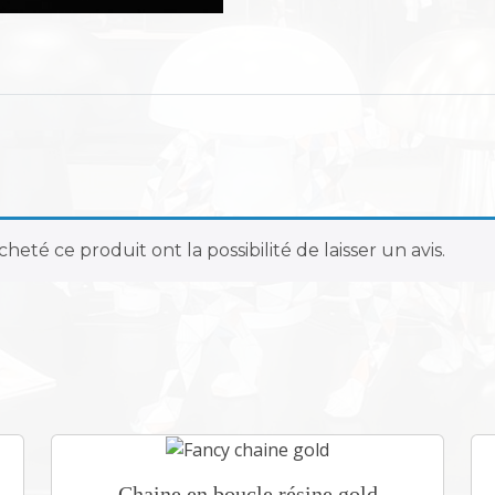
t
e
u
r
A
R
M
Y
heté ce produit ont la possibilité de laisser un avis.
Chaine en boucle résine gold