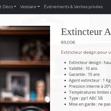
t Déco
Vestiaire
Événements & Ventes privées
Extincteur
89,00
€
Extincteur design pour vo
Extincteur design : hau
Validité : 10 ans
Garantie : 10 ans
Agent extincteur : 1 
Pression interne à 20°c
Températures limites d’
Type : pp1 ABC SB
Mise en garde : ne pa