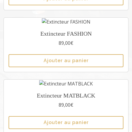
a
n
c
/
g
Extincteur FASHION
o
89,00
€
l
d
Ajouter au panier
Extincteur MATBLACK
89,00
€
Ajouter au panier