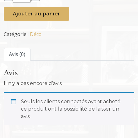
u
Ajouter au panier
a
n
t
Catégorie :
Déco
i
t
é
Avis (0)
d
e
Avis
P
o
Il n’y a pas encore d’avis.
t
(
Seuls les clients connectés ayant acheté
m
ce produit ont la possibilité de laisser un
o
avis.
y
e
n