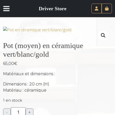
Driver Store
Panie
Compte
Pot (moyen) en céramique
vert/blanc/gold
65,00
€
Matériaux et dimensions :
Dimensions : 20 cm (H)
Matériau : céramique
1 en stock
-
+
q