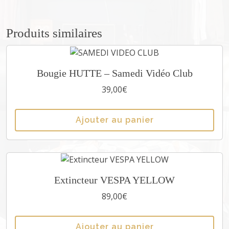
)
e
n
Produits similaires
c
é
r
Bougie HUTTE – Samedi Vidéo Club
a
39,00
€
m
i
q
Ajouter au panier
u
e
v
e
r
Extincteur VESPA YELLOW
t
89,00
€
/
b
l
Ajouter au panier