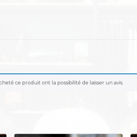
a
n
e
n
r
é
s
i
n
e
n
o
heté ce produit ont la possibilité de laisser un avis.
i
r
e