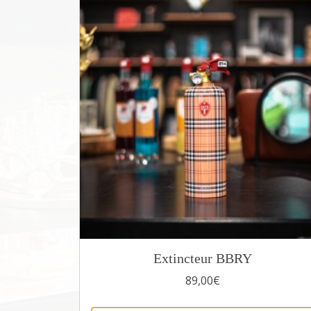
Extincteur BBRY
89,00
€