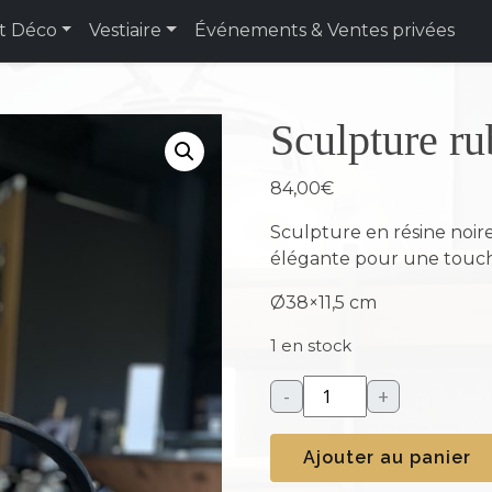
t Déco
Vestiaire
Événements & Ventes privées
Sculpture ru
84,00
€
Sculpture en résine noir
élégante pour une touche
Ø38×11,5 cm
1 en stock
-
+
q
u
Ajouter au panier
a
n