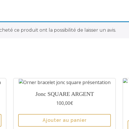
P
E
R
L
heté ce produit ont la possibilité de laisser un avis.
E
S
J
A
S
P
E
V
E
C
Jonc SQUARE ARGENT
R
e
T
100,00
€
p
4
r
/
Ajouter au panier
o
C
d
R