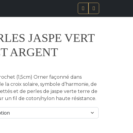
Paniel
Compte
ERLES JASPE VERT
ET ARGENT
rochet (1,5cm) Orner façonné dans
e la croix solaire, symbole d’harmonie, de
ttés et de perles de jaspe verte terre de
 un fil de coton/nylon haute résistance.