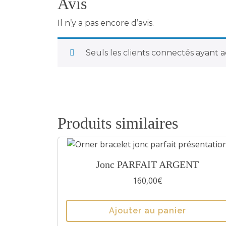
Avis
Il n’y a pas encore d’avis.
Seuls les clients connectés ayant ac
Produits similaires
C
Jonc PARFAIT ARGENT
e
160,00
€
p
r
Ajouter au panier
o
d