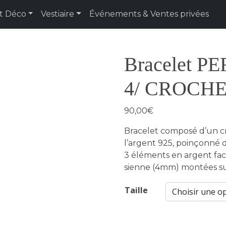
t Déco
Vestiaire
Événements & Ventes privées
Bracelet P
4/ CROCH
90,00
€
Bracelet composé d’un c
l’argent 925, poinçonné d
3 éléments en argent face
sienne (4mm) montées sur
Taille