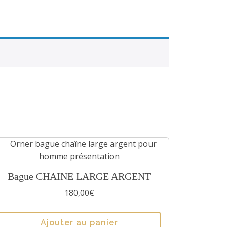
C
Bague CHAINE LARGE ARGENT
e
180,00
€
p
r
Ajouter au panier
o