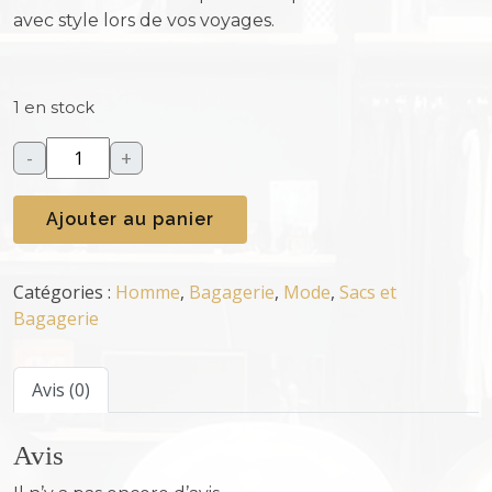
avec style lors de vos voyages.
1 en stock
-
+
q
u
Ajouter au panier
a
n
t
Catégories :
Homme
,
Bagagerie
,
Mode
,
Sacs et
i
Bagagerie
t
é
d
Avis (0)
e
S
Avis
a
c