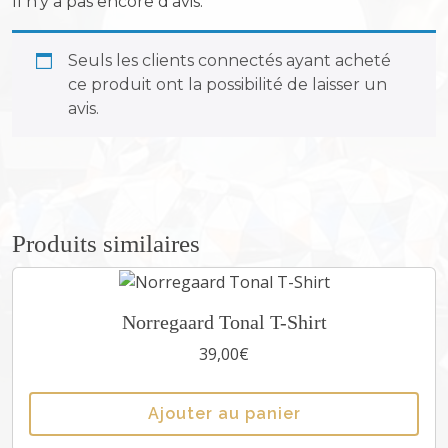
Il n’y a pas encore d’avis.
L
e
Seuls les clients connectés ayant acheté
a
ce produit ont la possibilité de laisser un
t
avis.
h
e
r
W
a
s
Produits similaires
h
B
a
C
Norregaard Tonal T-Shirt
g
e
39,00
€
B
p
l
r
a
Ajouter au panier
o
c
d