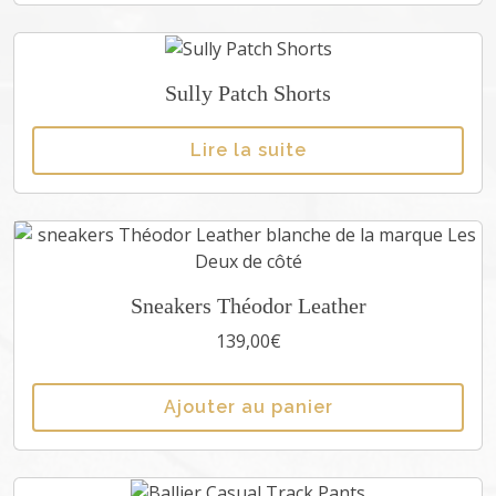
k
u
i
t
Sully Patch Shorts
a
p
Lire la suite
l
u
s
i
e
u
C
Sneakers Théodor Leather
r
e
s
139,00
€
p
v
r
a
Ajouter au panier
o
r
d
i
u
a
i