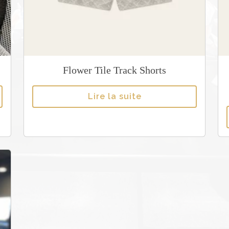
G
r
e
e
n
Flower Tile Track Shorts
Lire la suite
i
t
l