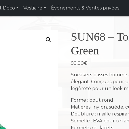
t Déco
Vestiaire
Événements & Ventes privées
SUN68 – To
Green
99,00
€
Sneakers basses homme a
élégant. Conçues pour un 
légèreté pour un look m
Forme : bout rond
Matières : nylon, suède, 
Doublure : maille respira
Semelle : EVA pour un am
Fermeture : lacets