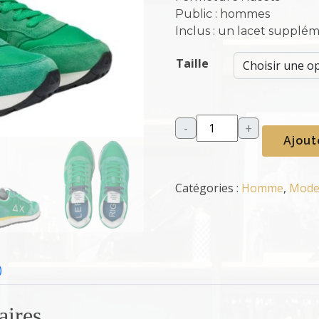
Public : hommes
Inclus : un lacet supplém
Taille
-
+
q
Ajout
u
a
n
Catégories :
Homme
,
Mod
t
i
t
é
)
d
e
S
aires