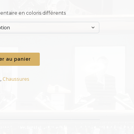
entaire en coloris différents
er au panier
e
,
Chaussures