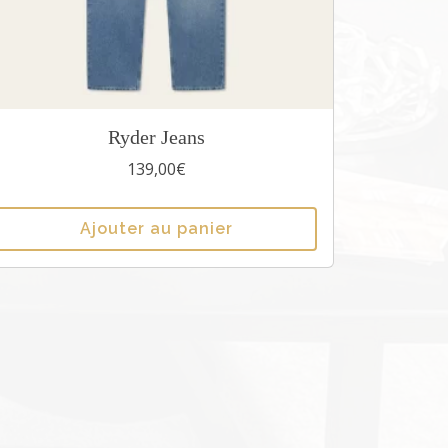
C
Ryder Jeans
e
139,00
€
p
r
Ajouter au panier
o
d
u
a
p
u
s