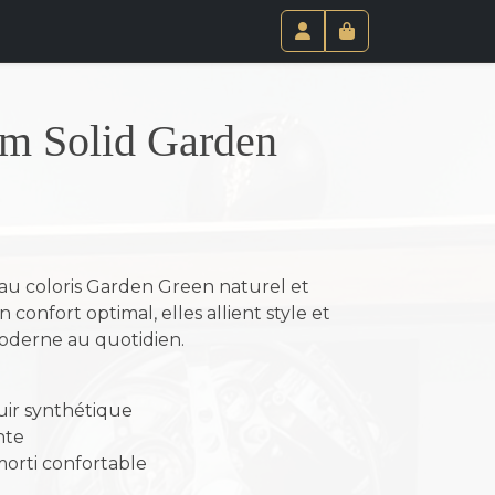
Paniel
Compte
m Solid Garden
u coloris Garden Green naturel et
confort optimal, elles allient style et
oderne au quotidien.
cuir synthétique
nte
orti confortable