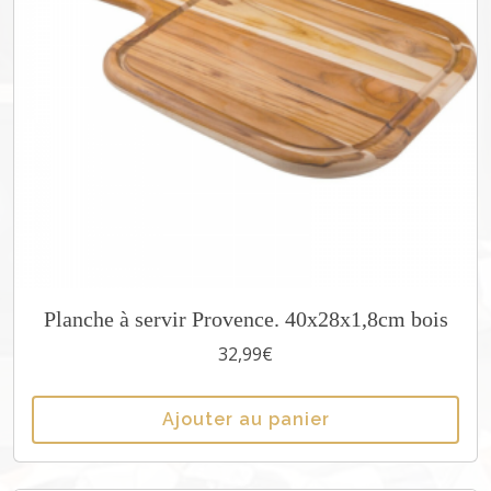
h
u
r
r
a
s
c
o
-
1
p
c
Planche à servir Provence. 40x28x1,8cm bois
4
32,99
€
5
c
m
Ajouter au panier
I
n