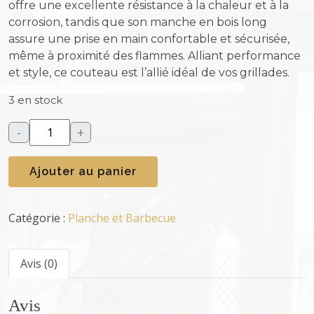
offre une excellente résistance à la chaleur et à la
corrosion, tandis que son manche en bois long
assure une prise en main confortable et sécurisée,
même à proximité des flammes. Alliant performance
et style, ce couteau est l’allié idéal de vos grillades.
3 en stock
-
+
q
u
Ajouter au panier
a
n
t
Catégorie :
Planche et Barbecue
i
t
é
Avis (0)
d
e
Avis
C