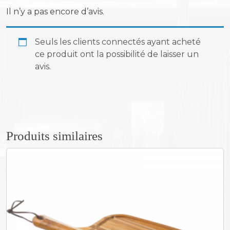
o
Il n’y a pas encore d’avis.
u
t
Seuls les clients connectés ayant acheté
e
ce produit ont la possibilité de laisser un
a
avis.
u
p
o
u
r
b
Produits similaires
a
r
b
e
c
u
e
C