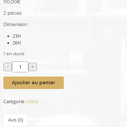
110,00
€
2 pièces
Dimension :
23H
26H
1 en stock
-
+
q
u
Ajouter au panier
a
n
t
Catégorie :
Déco
i
t
é
Avis (0)
d