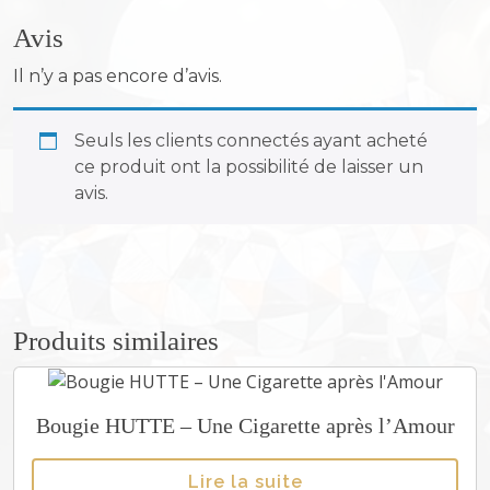
e
Avis
P
i
Il n’y a pas encore d’avis.
è
c
Seuls les clients connectés ayant acheté
e
ce produit ont la possibilité de laisser un
s
avis.
d
'
é
c
h
e
Produits similaires
c
K
i
Bougie HUTTE – Une Cigarette après l’Amour
n
g
Lire la suite
/