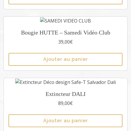
Q
u
e
e
Bougie HUTTE – Samedi Vidéo Club
n
N
39,00
€
o
i
Ajouter au panier
r
Extincteur DALI
89,00
€
Ajouter au panier