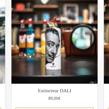
Extincteur DALI
89,00
€