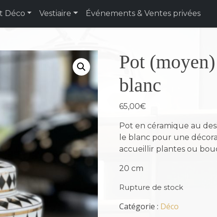
t Déco
Vestiaire
Événements & Ventes privées
Pot (moyen)
blanc
65,00
€
Pot en céramique au desi
le blanc pour une décora
accueillir plantes ou bou
20 cm
Rupture de stock
Catégorie :
Déco